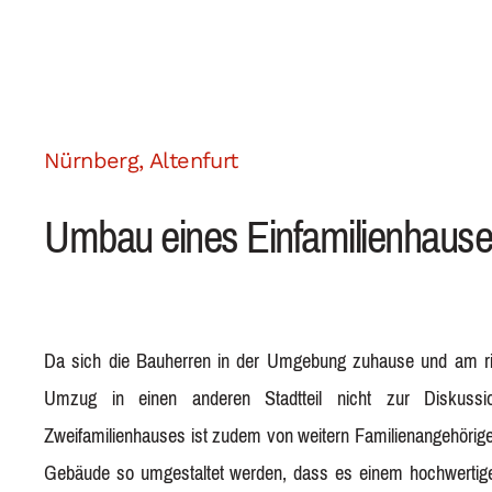
Nürnberg, Altenfurt
Umbau eines Einfamilienhaus
Da sich die Bauherren in der Umgebung zuhause und am rich
dient als lichtdurchflutete Erweiterung des bestehenden Woh
Umzug in einen anderen Stadtteil nicht zur Diskuss
Beschattungssystem lässt sich die Belichtung steuern un
Zweifamilienhauses ist zudem von weitern Familienangehörig
vermeiden. Der Garten wurde umgestaltet, sodass eine
Gebäude so umgestaltet werden, dass es einem hochwertige
Atmosphäre entstand. Im Badezimmer wurde eine von zw