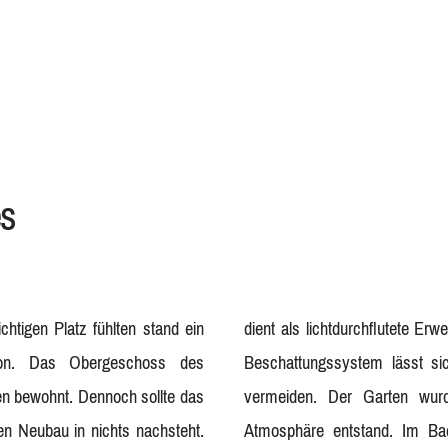
es
tigen Platz fühlten stand ein
nraumes. Über ein ausgefeiltes
ion. Das Obergeschoss des
d eine übermäßige Aufheizung
en bewohnt. Dennoch sollte das
 beruhigende und entspannte
n Neubau in nichts nachsteht.
ei Seiten begehbare Dusche