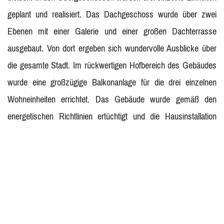
geplant und realisiert. Das Dachgeschoss wurde über zwei
Ebenen mit einer Galerie und einer großen Dachterrasse
ausgebaut. Von dort ergeben sich wundervolle Ausblicke über
die gesamte Stadt. Im rückwertigen Hofbereich des Gebäudes
wurde eine großzügige Balkonanlage für die drei einzelnen
Wohneinheiten errichtet. Das Gebäude wurde gemäß den
energetischen Richtlinien ertüchtigt und die Hausinstallation
erneuert. In enger Absprache mit dem Denkmalschutz wurde
die Dachlandschaft komplett neugestaltet und dem bestehenden
Ensemble angepasst, wodurch sich das ausgebaute und
erweiterte Dachgeschoss in das Burgensemble perfekt einfügt.